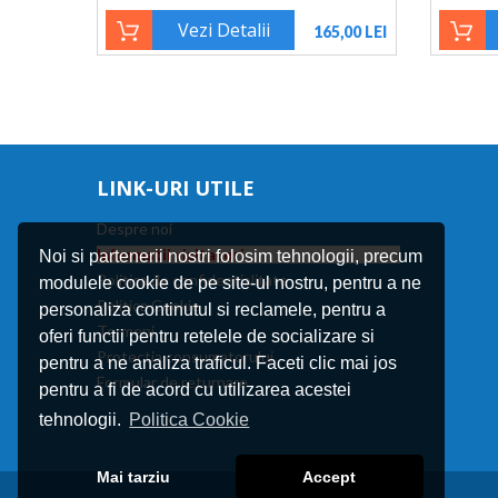
Vezi Detalii
165,00 LEI
LINK-URI UTILE
Despre noi
Informatii vizitatori
Noi si partenerii nostri folosim tehnologii, precum
Politica de confidentialitate
modulele cookie de pe site-ul nostru, pentru a ne
Politica Cookie
personaliza continutul si reclamele, pentru a
Termeni
oferi functii pentru retelele de socializare si
Protectia consumatorului
pentru a ne analiza traficul. Faceti clic mai jos
Formular de returnare
pentru a fi de acord cu utilizarea acestei
tehnologii.
Politica Cookie
Mai tarziu
Accept