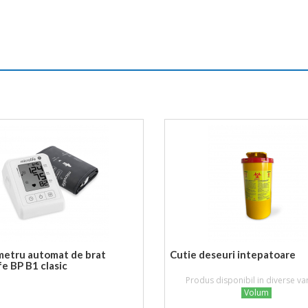
metru automat de brat
Cutie deseuri intepatoare
fe BP B1 clasic
Produs disponibil in diverse va
Volum