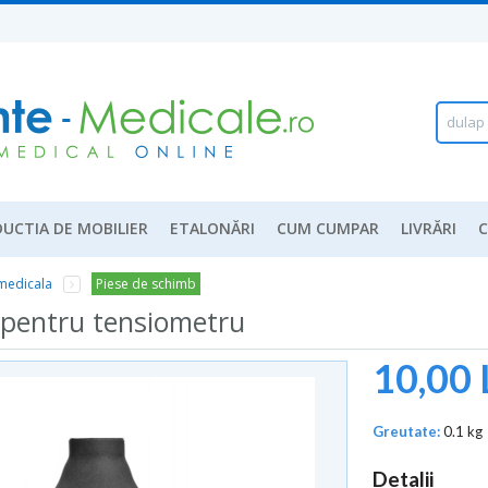
Formu
Căutar
d
u
l
a
p
.
UCTIA DE MOBILIER
ETALONĂRI
CUM CUMPAR
LIVRĂRI
medicala
Piese de schimb
 pentru tensiometru
10,00 
Greutate:
0.1 kg
Detalii