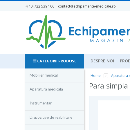
Mergi la conţinutul principal
+(40) 722 539 106 | contact
@echipamente-medicale.ro
DESPRE NOI
PROD
CATEGORII PRODUSE
Mobilier medical
Home
Aparatura 
Eşti aici
Para simpla
Aparatura medicala
Instrumentar
Dispozitive de reabilitare