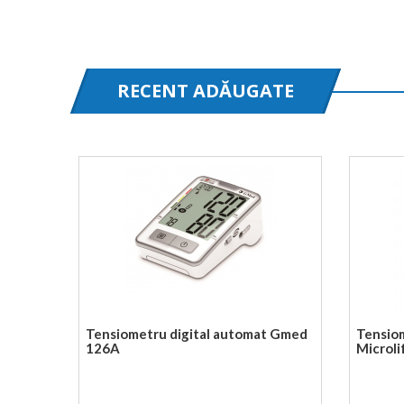
RECENT ADĂUGATE
Tensiometru digital automat Gmed
Tensio
126A
Microli