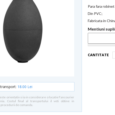
Para fara robine
Din PVC;
Fabricata in Chin
Mentiuni sup
CANTITATE
 transport:
18.00 Lei
este orientativ si ia in considerare o locatie Fancourier
a. Costul final al transportului il veti obtine in
 procedurii de comanda.