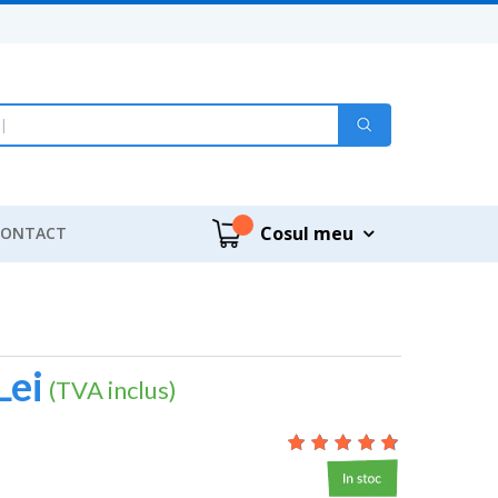
lar de căutare
e
m
e
d
|
Cosul meu
CONTACT
Lei
(TVA inclus)