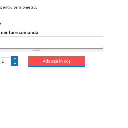
t pentru tensiometru;
a
limentare comanda