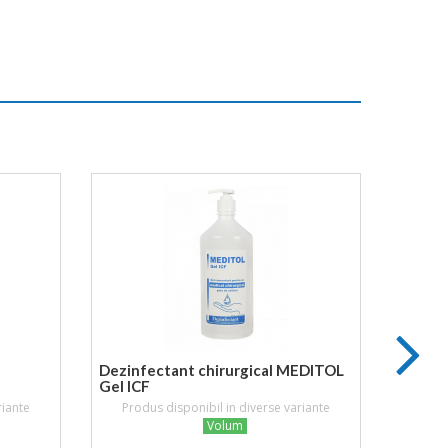
Dezinfectant chirurgical MEDITOL
Cutie 
Gel ICF
infect
riante
Produs disponibil in diverse variante
Prod
Volum