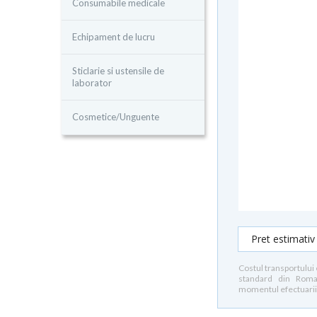
Consumabile medicale
Echipament de lucru
Sticlarie si ustensile de
laborator
Cosmetice/Unguente
Pret estimativ
Costul transportului 
standard din Romani
momentul efectuarii