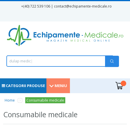
Mergi la conţinutul principal
+(40) 722 539 106 | contact
@echipamente-medicale.ro
Formular de căutare
Căutare
d
u
l
a
p
m
e
d
i
c
a
m
e
|
.
CATEGORII PRODUSE
MENIU
Eşti aici
Home
Consumabile medicale
Consumabile medicale