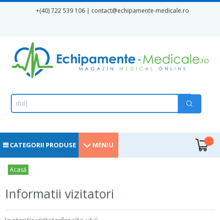
Mergi la conţinutul principal
+(40) 722 539 106 | contact
@echipamente-medicale.ro
Formular de căutare
Căutare
d
u
l
a
|
.
CATEGORII PRODUSE
MENIU
Eşti aici
Acasă
Informatii vizitatori
In atentia vizitatorilor site-ului: