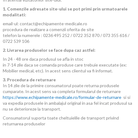
1. Comenzile adresate site-ului se pot primi prin urmatoarele
modalitati:
email-ul: contact
@echipamente-medicale.ro
procedura de realizare a comenzii oferita de site
telefon la numerele : 0236
495 252 / 0722
352 870 / 073
355 616 /
0722
539 106
2. Livrarea produselor se face dupa caz astfel:
In 24 - 48 ore daca produsul se afla in stoc
in 7-14 zile daca se comanda produse care trebuie executate (ex:
Mobilier medical, etc). In acest sens clientul va fi informat.
3. Procedura de returnare
In 14 zile de la primire consumatorul poate returna produsele
cumparate. In acest sens va completa formularul de returnare
https://www.echipamente-medicale.ro/formular-de-returnare
si si
va expedia produsele in ambalajul original in asa fel incat produsul sa
nu se deterioreze la transport.
Consumatorul suporta toate cheltuielile de transport privind
returnarea produselor