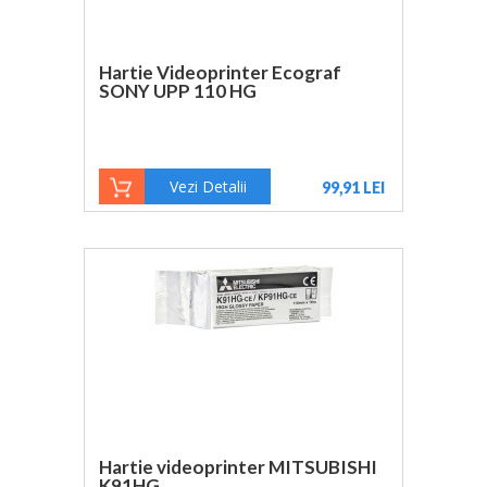
Hartie Videoprinter Ecograf
SONY UPP 110 HG
Vezi Detalii
99,91 LEI
Hartie videoprinter MITSUBISHI
K91HG