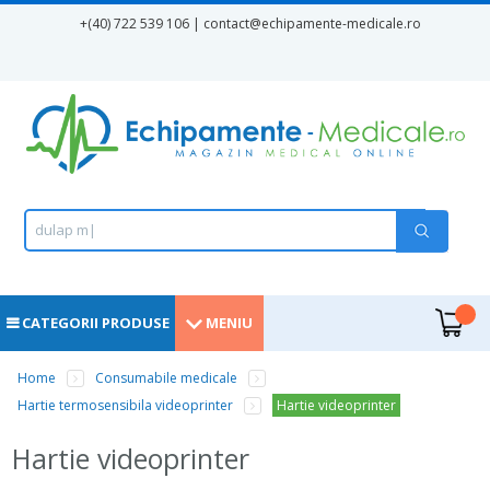
Mergi la conţinutul principal
+(40) 722 539 106 | contact
@echipamente-medicale.ro
Formular de căutare
Căutare
d
u
l
a
p
m
e
|
.
CATEGORII PRODUSE
MENIU
Eşti aici
Home
Consumabile medicale
Hartie termosensibila videoprinter
Hartie videoprinter
Hartie videoprinter