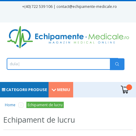
Mergi la conţinutul principal
+(40) 722 539 106 | contact
@echipamente-medicale.ro
Formular de căutare
Căutare
d
u
l
a
p
|
.
CATEGORII PRODUSE
MENIU
Eşti aici
Home
Echipament de lucru
Echipament de lucru