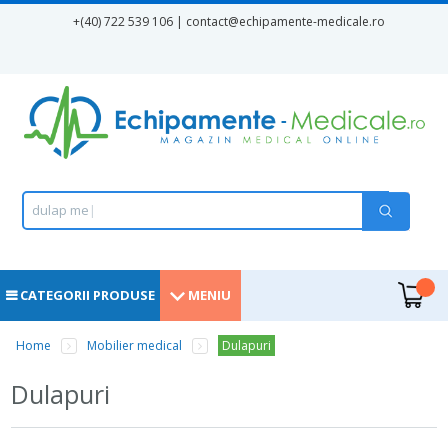
Mergi la conţinutul principal
+(40) 722 539 106 | contact
@echipamente-medicale.ro
Formular de căutare
Căutare
d
u
l
a
p
m
e
d
i
c
|
.
CATEGORII PRODUSE
MENIU
Eşti aici
Home
Mobilier medical
Dulapuri
Dulapuri