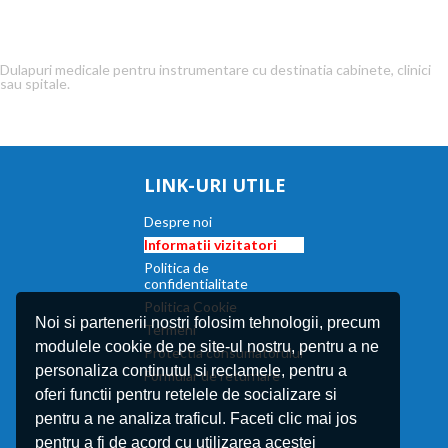
Dulapuri medicale pentru instrumentare cu destinatia cabinete, clinici
sau spitale.
LINK-URI UTILE
Despre noi
Informatii vizitatori
Politica de
confidentialitate
Politica Cookie
Noi si partenerii nostri folosim tehnologii, precum
Termeni
modulele cookie de pe site-ul nostru, pentru a ne
Protectia consumatorului
personaliza continutul si reclamele, pentru a
Formular de returnare
oferi functii pentru retelele de socializare si
pentru a ne analiza traficul. Faceti clic mai jos
pentru a fi de acord cu utilizarea acestei