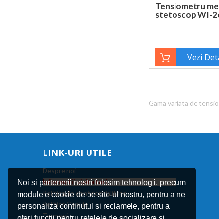
Tensiometru mec
stetoscop WI-2
Vezi Deta
Gama variata de tensiom
LINK-URI UTILE
Despre noi
Informatii vizitatori
Noi si partenerii nostri folosim tehnologii, precum
Politica de confidentialitate
modulele cookie de pe site-ul nostru, pentru a ne
Politica Cookie
personaliza continutul si reclamele, pentru a
Termeni
oferi functii pentru retelele de socializare si