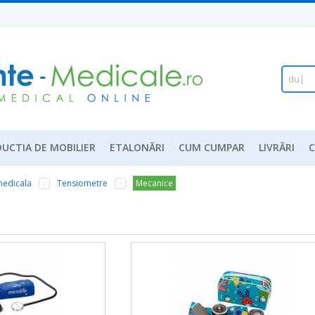
Formu
Căutar
d
u
l
a
p
.
UCTIA DE MOBILIER
ETALONĂRI
CUM CUMPAR
LIVRĂRI
medicala
Tensiometre
Mecanice