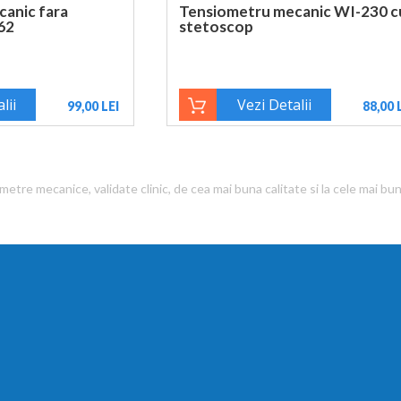
anic fara
Tensiometru mecanic WI-230 c
62
stetoscop
lii
Vezi Detalii
99,00 LEI
88,00 
etre mecanice, validate clinic, de cea mai buna calitate si la cele mai bun