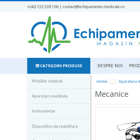
Mergi la conţinutul principal
+(40) 722 539 106 | contact
@echipamente-medicale.ro
DESPRE NOI
PROD
CATEGORII PRODUSE
Mobilier medical
Eşti aici
Home
Aparatura 
Mecanice
Aparatura medicala
Instrumentar
Dispozitive de reabilitare