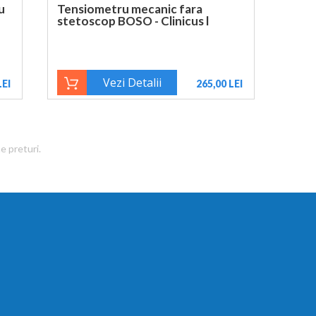
u
Tensiometru mecanic fara
stetoscop BOSO - Clinicus l
Vezi Detalii
LEI
265,00 LEI
e preturi.