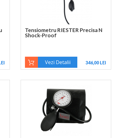
u
Tensiometru RIESTER Precisa N
Shock-Proof
Vezi Detalii
LEI
346,00 LEI