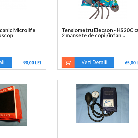
anic Microlife
Tensiometru Elecson - HS20C c
oscop
2 mansete de copii/infan...
lii
Vezi Detalii
90,00 LEI
65,00 