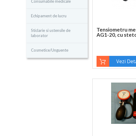
Consumabile medicale
Echipament de lucru
Tensiometru mec
Sticlarie si ustensile de
AG1-20, cu stet
laborator
Cosmetice/Unguente
Vezi Deta