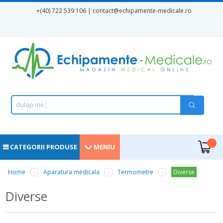
Mergi la conţinutul principal
+(40) 722 539 106 | contact
@echipamente-medicale.ro
Formular de căutare
Căutare
d
u
l
a
p
m
e
d
|
.
CATEGORII PRODUSE
MENIU
Eşti aici
Home
Aparatura medicala
Termometre
Diverse
Diverse