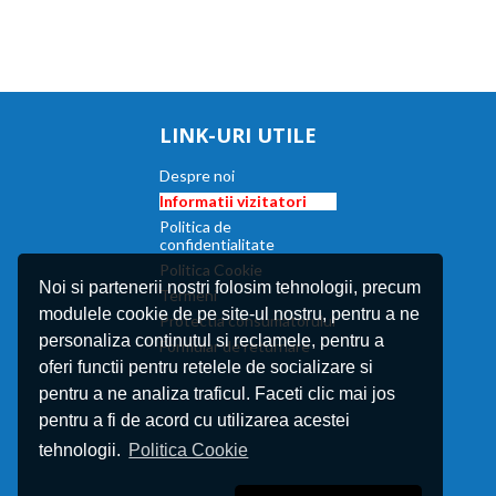
LINK-URI UTILE
Despre noi
Informatii vizitatori
Politica de
confidentialitate
Politica Cookie
Noi si partenerii nostri folosim tehnologii, precum
Termeni
modulele cookie de pe site-ul nostru, pentru a ne
Protectia consumatorului
personaliza continutul si reclamele, pentru a
Formular de returnare
oferi functii pentru retelele de socializare si
pentru a ne analiza traficul. Faceti clic mai jos
pentru a fi de acord cu utilizarea acestei
tehnologii.
Politica Cookie