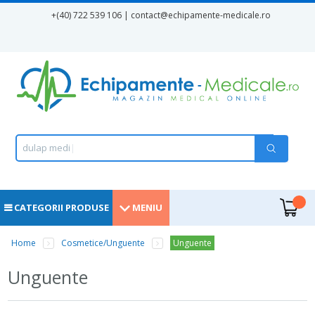
Mergi la conţinutul principal
+(40) 722 539 106 | contact
@echipamente-medicale.ro
Formular de căutare
Căutare
d
u
l
a
p
m
e
d
i
c
a
m
|
.
CATEGORII PRODUSE
MENIU
Eşti aici
Home
Cosmetice/Unguente
Unguente
Unguente