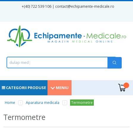
Mergi la conţinutul principal
+(40) 722 539 106 | contact
@echipamente-medicale.ro
Formular de căutare
Căutare
d
u
l
a
p
m
e
d
i
c
a
|
.
CATEGORII PRODUSE
MENIU
Eşti aici
Home
Aparatura medicala
Termometre
Termometre