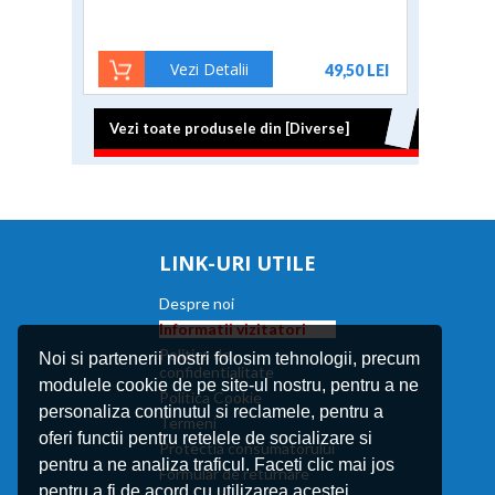
Vezi Detalii
49,50 LEI
Vezi toate produsele din [Diverse]
Vezi toate produsele din [Diverse]
LINK-URI UTILE
Despre noi
Informatii vizitatori
Politica de
Noi si partenerii nostri folosim tehnologii, precum
confidentialitate
modulele cookie de pe site-ul nostru, pentru a ne
Politica Cookie
personaliza continutul si reclamele, pentru a
Termeni
oferi functii pentru retelele de socializare si
Protectia consumatorului
pentru a ne analiza traficul. Faceti clic mai jos
Formular de returnare
pentru a fi de acord cu utilizarea acestei