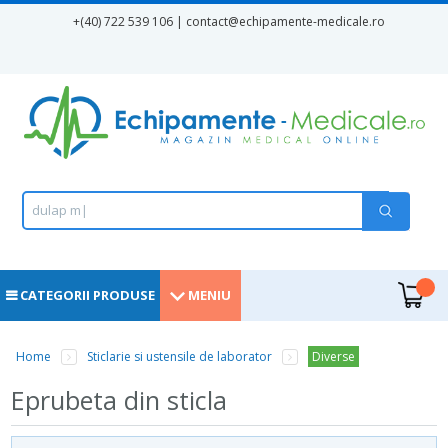
Mergi la conţinutul principal
+(40) 722 539 106 | contact
@echipamente-medicale.ro
Formular de căutare
Căutare
d
u
l
a
p
m
e
d
|
.
CATEGORII PRODUSE
MENIU
Home
Sticlarie si ustensile de laborator
Diverse
Eşti aici
Eprubeta din sticla