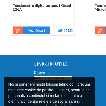
Tensiometru digital automat Gmed
Tensio
126A
Microl
Vezi Detalii
165,00 LEI
LINK-URI UTILE
Despre noi
Informatii vizitatori
Politica de
Noi si partenerii nostri folosim tehnologii, precum
confidentialitate
modulele cookie de pe site-ul nostru, pentru a ne
Politica Cookie
personaliza continutul si reclamele, pentru a
Termeni
oferi functii pentru retelele de socializare si
Protectia consumatorului