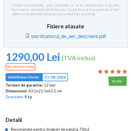
Costul transportului este orientativ si ia in considerare o locatie
Fancourier standard din Romania. Costul final al transportului il veti
obtine in momentul efectuarii procedurii de comanda.
Fisiere atasate
sterilizatorul_de_aer_descriere.pdf
1290,00 Lei
(TVA inclus)
PRET PROMOTIONAL
31-08-2026
Valabilitatea Ofertei:
Termen de garantie:
12 luni
Dimensiuni:
43,5x21,5x63,5 cm
Greutate:
8 kg
Detalii
Recomandat pentru: încăperi de până la 70m2