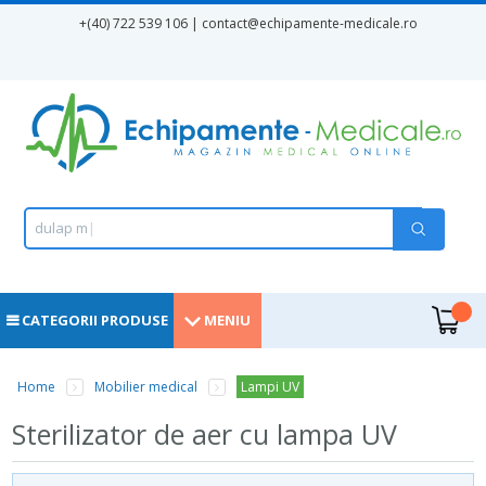
Mergi la conţinutul principal
+(40) 722 539 106 | contact
@echipamente-medicale.ro
Formular de căutare
Căutare
d
u
l
a
p
m
e
d
i
|
.
CATEGORII PRODUSE
MENIU
Home
Mobilier medical
Lampi UV
Eşti aici
Sterilizator de aer cu lampa UV