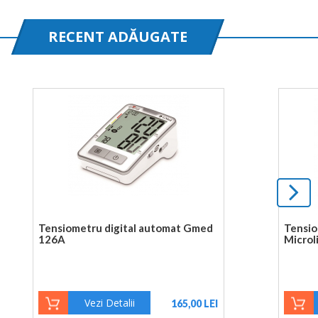
RECENT ADĂUGATE
Tensiometru digital automat Gmed
Tensio
126A
Microl
Vezi Detalii
165,00 LEI