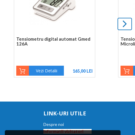
Tensiometru digital automat Gmed
Tensio
126A
Microl
Vezi Detalii
165,00 LEI
LINK-URI UTILE
Despre noi
Informatii vizitatori