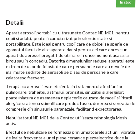
Detalii
Aparat aerosoli portabil cu ultrasunete Contec NE-M01 pentru
copii si adulti, poate fi caracterizat prin silentiozitate si
portabilitate. Este ideal pentru copii care de obicei se sperie de
zgomotul facut de alte aparate dar si pentru cei care doresc un
aparat de aerosoli pregatit de utilizare in orice moment acasa, la
birou sau in concediu. Datorita dimensiunilor reduse, aparatul este
extrem de usor de folosit de catre persoanele care au nevoie de
mai multe sedinte de aerosoli pe zi sau de persoanele care
calatoresc frecvent.
Terapia cu aerosoli este eficienta in tratamentul afectiunilor
pulmonare, traheitei, astmului, bronsitei, sinuzitei si alergiilor;
poate inlatura de asemenea neplacerile cauzate de raceli si iritatii
alergice si atenua stimulii care produc tusea, durerea si senzatia de
compresie din sinusurile paranazale, facilitand expectorarea.
Nebulizatorul NE-M01 de la Contec utilizeaza tehnologia Mesh
activ.
Efectul de nebulizare se formeaza prin urmatoarele actiuni: vibratia
de inalta frecventa a unei piese ceramice piezoelectrice duce la