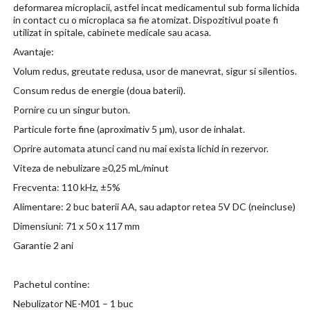
deformarea microplacii, astfel incat medicamentul sub forma lichida
in contact cu o microplaca sa fie atomizat. Dispozitivul poate fi
utilizat in spitale, cabinete medicale sau acasa.
Avantaje:
Volum redus, greutate redusa, usor de manevrat, sigur si silentios.
Consum redus de energie (doua baterii).
Pornire cu un singur buton.
Particule forte fine (aproximativ 5 μm), usor de inhalat.
Oprire automata atunci cand nu mai exista lichid in rezervor.
Viteza de nebulizare ≥0,25 mL/minut
Frecventa: 110 kHz, ±5%
Alimentare: 2 buc baterii AA, sau adaptor retea 5V DC (neincluse)
Dimensiuni: 71 x 50 x 117 mm
Garantie 2 ani
Pachetul contine:
Nebulizator NE-M01 – 1 buc