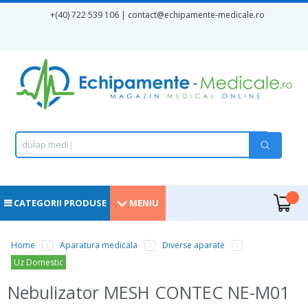
Mergi la conţinutul principal
+(40) 722 539 106 | contact
@echipamente-medicale.ro
Formular de căutare
Căutare
d
u
l
a
p
m
e
d
i
c
a
|
.
CATEGORII PRODUSE
MENIU
Home
Aparatura medicala
Diverse aparate
Eşti aici
Uz Domestic
Nebulizator MESH CONTEC NE-M01