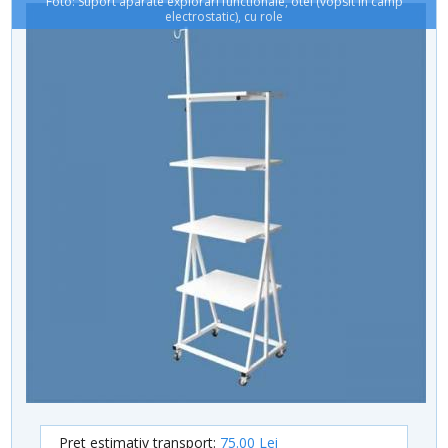
Foto: Suport aparate explorari functionale, otel (vopsit in camp
electrostatic), cu role
Pret estimativ transport:
75.00 Lei