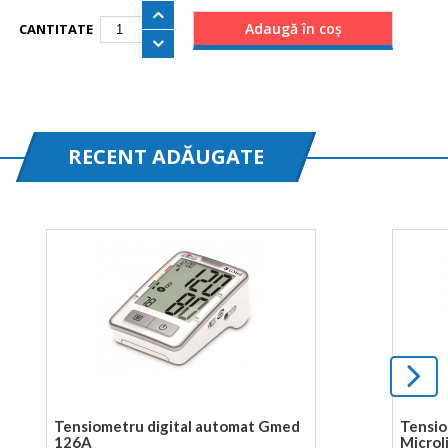
CANTITATE
RECENT ADĂUGATE
Tensiometru digital automat Gmed
Tensio
126A
Microl