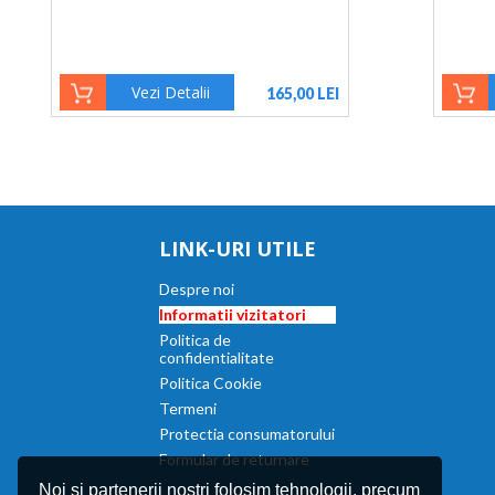
Vezi Detalii
165,00 LEI
LINK-URI UTILE
Despre noi
Informatii vizitatori
Politica de
confidentialitate
Politica Cookie
Termeni
Protectia consumatorului
Formular de returnare
Noi si partenerii nostri folosim tehnologii, precum