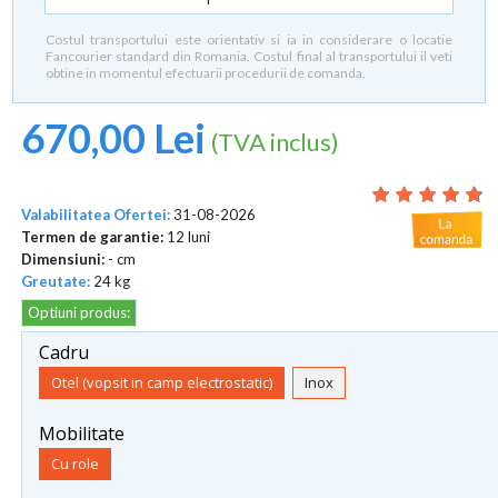
Costul transportului este orientativ si ia in considerare o locatie
Fancourier standard din Romania. Costul final al transportului il veti
obtine in momentul efectuarii procedurii de comanda.
670,00 Lei
(TVA inclus)
Valabilitatea Ofertei:
31-08-2026
Termen de garantie:
12 luni
Dimensiuni:
- cm
Greutate:
24 kg
Optiuni produs:
Cadru
Otel (vopsit in camp electrostatic)
Inox
Mobilitate
Cu role