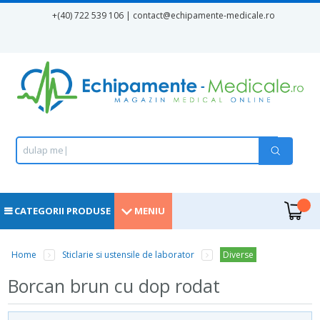
Mergi la conţinutul principal
+(40) 722 539 106 | contact
@echipamente-medicale.ro
Formular de căutare
Căutare
d
u
l
a
p
m
e
d
i
|
.
CATEGORII PRODUSE
MENIU
Home
Sticlarie si ustensile de laborator
Diverse
Eşti aici
Borcan brun cu dop rodat