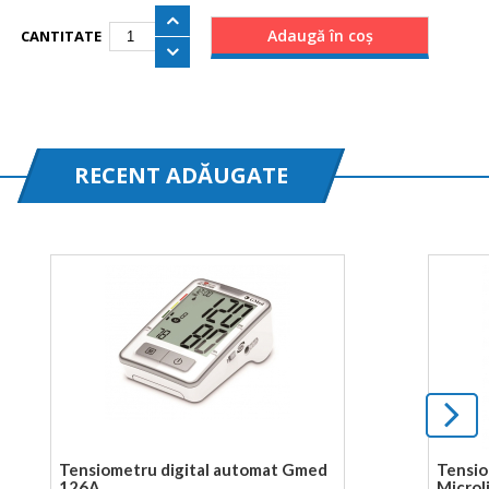
CANTITATE
RECENT ADĂUGATE
Tensiometru digital automat Gmed
Tensio
126A
Microl