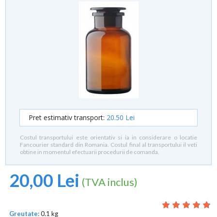
Pret estimativ transport:
20.50 Lei
Costul transportului este orientativ si ia in considerare o locatie
Fancourier standard din Romania. Costul final al transportului il veti
obtine in momentul efectuarii procedurii de comanda.
20,00 Lei
(TVA inclus)
Greutate:
0.1 kg