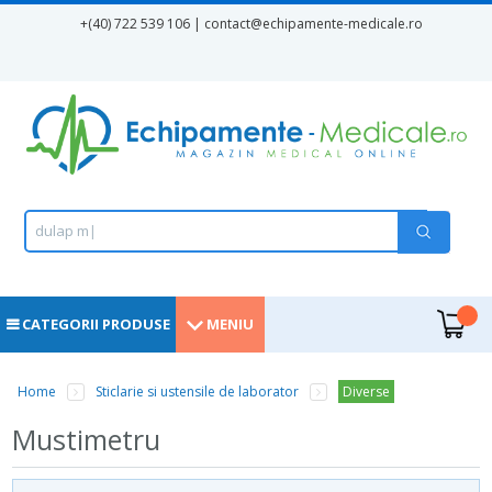
Mergi la conţinutul principal
+(40) 722 539 106 | contact
@echipamente-medicale.ro
Formular de căutare
Căutare
d
u
l
a
p
m
e
|
.
CATEGORII PRODUSE
MENIU
Home
Sticlarie si ustensile de laborator
Diverse
Eşti aici
Mustimetru