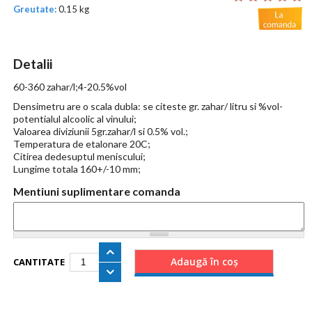
Greutate:
0.15 kg
Detalii
60-360 zahar/l;4-20.5%vol
Densimetru are o scala dubla: se citeste gr. zahar/ litru si %vol-
potentialul alcoolic al vinului;
Valoarea diviziunii 5gr.zahar/l si 0.5% vol.;
Temperatura de etalonare 20C;
Citirea dedesuptul meniscului;
Lungime totala 160+/-10 mm;
Mentiuni suplimentare comanda
CANTITATE