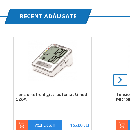
RECENT ADĂUGATE
Tensiometru digital automat Gmed
Tensio
126A
Microl
Vezi Detalii
165,00 LEI