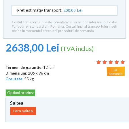
Pret estimativ transport:
200.00 Lei
Costul transportului este orientativ si ia in considerare o locatie
Fancourier standard din Romania. Costul final al transportului il veti
obtine in momentul efectuarii procedurii de comanda.
2638,00 Lei
(TVA inclus)
Termen de garantie:
12 luni
Dimensiuni:
206 x 96 cm
Greutate:
55 kg
Optiuni produs:
Saltea
Fara saltea