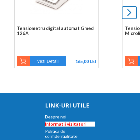
Tensiometru digital automat Gmed
Tensio
126A
Microl
Vezi Detalii
165,00 LEI
LINK-URI UTILE
Despre noi
Informatii vizitatori
Politica de
confidentialitate