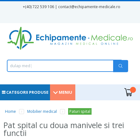
Mergi la conţinutul principal
+(40) 722 539 106 | contact
@echipamente-medicale.ro
Formular de căutare
Căutare
d
u
l
a
p
m
e
d
i
|
.
CATEGORII PRODUSE
MENIU
Home
Mobilier medical
Paturi spital
Eşti aici
Pat spital cu doua manivele si trei
functii