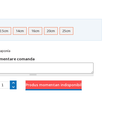
2.5cm
14cm
16cm
20cm
25cm
 Japonia
limentare comanda