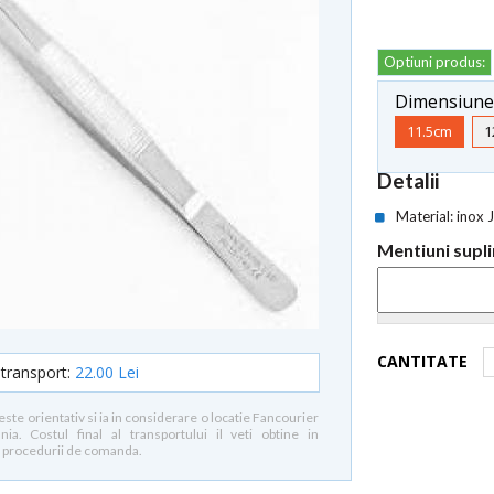
Optiuni produs:
Dimensiune
11.5cm
1
Detalii
Material: inox
Mentiuni sup
CANTITATE
 transport:
22.00 Lei
este orientativ si ia in considerare o locatie Fancourier
a. Costul final al transportului il veti obtine in
 procedurii de comanda.