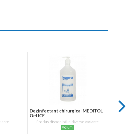
Dezinfectant chirurgical MEDITOL
Cutie 
Gel ICF
infect
riante
Produs disponibil in diverse variante
Prod
Volum