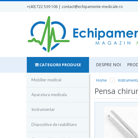
Mergi la conţinutul principal
+(40) 722 539 106 | contact
@echipamente-medicale.ro
DESPRE NOI
PROD
CATEGORII PRODUSE
Mobilier medical
Home
Instrument
Eşti aici
Pensa chirur
Aparatura medicala
Instrumentar
Dispozitive de reabilitare