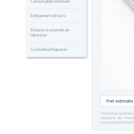
Consumabile medicale
Echipament de lucru
Sticlarie si ustensile de
laborator
Cosmetice/Unguente
Pret estimativ
Costul transportului 
standard din Romani
momentul efectuarii