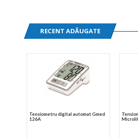
RECENT ADĂUGATE
Tensiometru digital automat Gmed
Tensio
126A
Microli