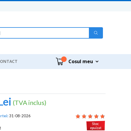
lar de căutare
e
m
e
|
Cosul meu
CONTACT
Lei
(TVA inclus)
rtei:
31-08-2026
g