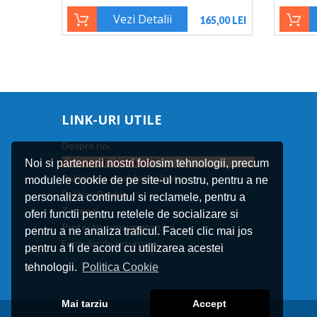
Vezi Detalii
165,00 LEI
LINK-URI UTILE
Despre noi
Informatii vizitatori
Noi si partenerii nostri folosim tehnologii, precum
Politica de confidentialitate
modulele cookie de pe site-ul nostru, pentru a ne
Politica Cookie
personaliza continutul si reclamele, pentru a
Termeni
oferi functii pentru retelele de socializare si
Protectia consumatorului
pentru a ne analiza traficul. Faceti clic mai jos
Formular de returnare
pentru a fi de acord cu utilizarea acestei
tehnologii.
Politica Cookie
Mai tarziu
Accept