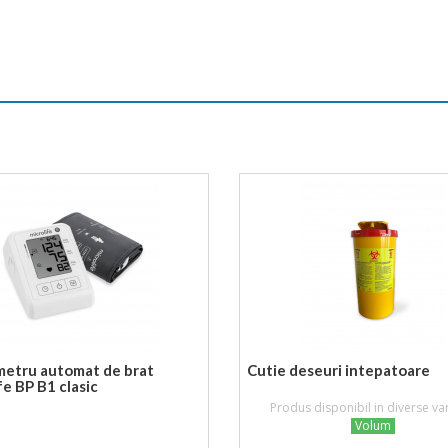
metru automat de brat
Cutie deseuri intepatoare
fe BP B1 clasic
Produs disponibil in diverse va
Volum