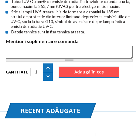
Tuburi UV Osram® cu emisie de radiatii ultraviolete cu unda scurta,
punct maxim la 253,7 nm (UV-C) pentru efect germicid maxim.
Sticla lampii UV filtreaza linia de formare a ozonului la 185 nm,
stratul de protectie din interior limitand deprecierea emisiei utile de
UV-C, soclu la baza G13, simbol de avertizare de pe lampa indica
emisia de radiatie UV-C.
Datele tehnice sunt in fisa tehnica atasata.
Mentiuni suplimentare comanda
CANTITATE
RECENT ADĂUGATE