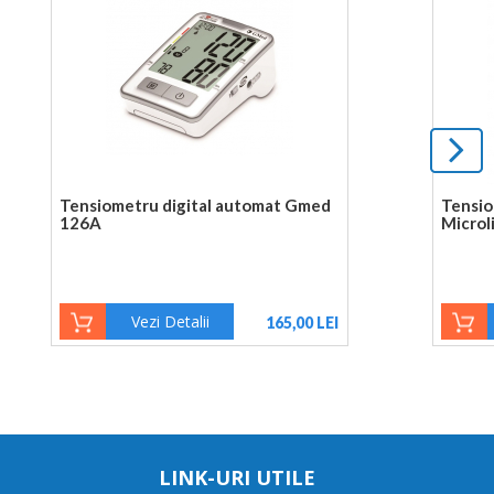
Tensiometru digital automat Gmed
Tensio
126A
Microl
Vezi Detalii
165,00 LEI
LINK-URI UTILE