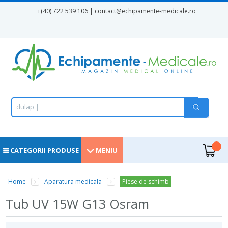
Mergi la conţinutul principal
+(40) 722 539 106 | contact
@echipamente-medicale.ro
Formular de căutare
Căutare
d
u
l
a
p
m
e
|
.
CATEGORII PRODUSE
MENIU
Home
Aparatura medicala
Piese de schimb
Eşti aici
Tub UV 15W G13 Osram