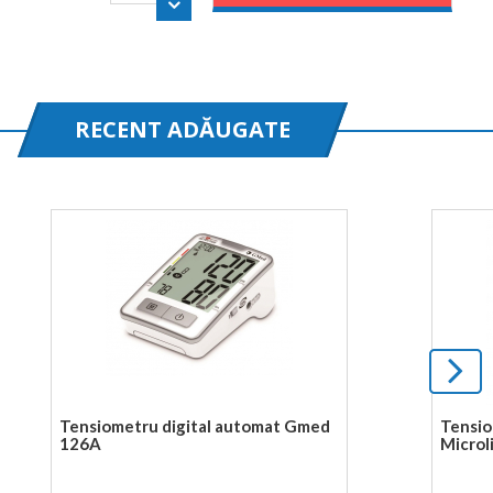
RECENT ADĂUGATE
Tensiometru digital automat Gmed
Tensio
126A
Microl