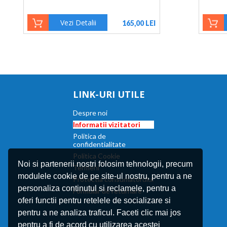
Vezi Detalii
165,00 LEI
LINK-URI UTILE
Despre noi
Informatii vizitatori
Politica de
confidentialitate
Politica Cookie
Noi si partenerii nostri folosim tehnologii, precum
Termeni
modulele cookie de pe site-ul nostru, pentru a ne
Protectia consumatorului
personaliza continutul si reclamele, pentru a
Formular de returnare
oferi functii pentru retelele de socializare si
pentru a ne analiza traficul. Faceti clic mai jos
pentru a fi de acord cu utilizarea acestei