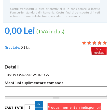
Costul transportului este orientativ si ia in considerare o locatie
Fancourier standard din Romania. Costul final al transportului il veti
obtine in momentul efectuarii procedurii de comanda.
0,00 Lei
(TVA inclus)
Greutate:
0.1 kg
Detalii
Tub UV OSRAM 8W HNS G5
Mentiuni suplimentare comanda
CANTITATE