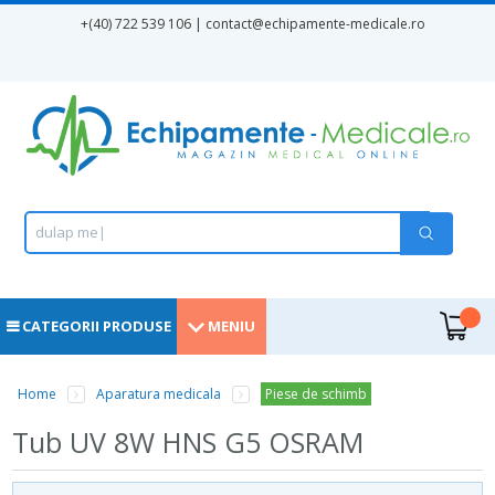
Mergi la conţinutul principal
+(40) 722 539 106 | contact
@echipamente-medicale.ro
Formular de căutare
Căutare
d
u
l
a
p
m
e
d
|
.
CATEGORII PRODUSE
MENIU
Home
Aparatura medicala
Piese de schimb
Eşti aici
Tub UV 8W HNS G5 OSRAM