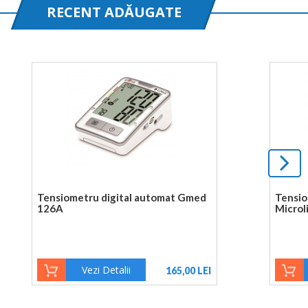
RECENT ADĂUGATE
Tensiometru digital automat Gmed
Tensio
126A
Microl
Vezi Detalii
165,00 LEI