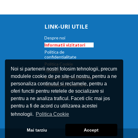
LINK-URI UTILE
Despre noi
Informatii vizitatori
Politica de
confidentialitate
Politica Cookie
Noi si partenerii nostri folosim tehnologii, precum
Termeni
modulele cookie de pe site-ul nostru, pentru a ne
Protectia consumatorului
personaliza continutul si reclamele, pentru a
Formular de returnare
oferi functii pentru retelele de socializare si
pentru a ne analiza traficul. Faceti clic mai jos
pentru a fi de acord cu utilizarea acestei
tehnologii.
Politica Cookie
Mai tarziu
Accept