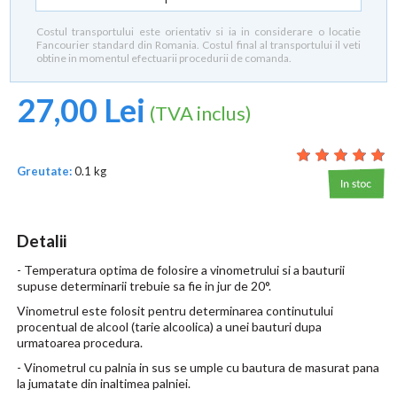
Costul transportului este orientativ si ia in considerare o locatie
Fancourier standard din Romania. Costul final al transportului il veti
obtine in momentul efectuarii procedurii de comanda.
27,00 Lei
(TVA inclus)
Greutate:
0.1 kg
Detalii
- Temperatura optima de folosire a vinometrului si a bauturii
supuse determinarii trebuie sa fie in jur de 20°.
Vinometrul este folosit pentru determinarea continutului
procentual de alcool (tarie alcoolica) a unei bauturi dupa
urmatoarea procedura.
- Vinometrul cu palnia in sus se umple cu bautura de masurat pana
la jumatate din inaltimea palniei.