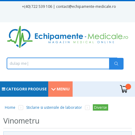
Mergi la conţinutul principal
+(40) 722 539 106 | contact
@echipamente-medicale.ro
Formular de căutare
Căutare
d
u
l
a
p
m
e
d
i
|
.
CATEGORII PRODUSE
MENIU
Home
Sticlarie si ustensile de laborator
Diverse
Eşti aici
Vinometru