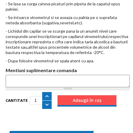
- Se lasa sa curga cateva picaturi prin pipeta de la capatul opus
palniei.
- Se intoarce vinometrul si se aseaza cu palnia pe o suprafata
neteda absorbanta (sugativa,sevetel,etc).
- Lichidul din capilar se va scurge pana la un anumit nivel care
corespunde unei inscriptionari pe capilarul vinometrului;respectiva
inscriptionare reprezinta o cifra care indica taria alcoolica a bauturii
testate sau,altfel spus procentele volumetrice de alcool din
bautura respectiva la temperatura de referinta -20°C.
- Dupa folosire vinometrul se spala atent cu apa.
Mentiuni suplimentare comanda
CANTITATE