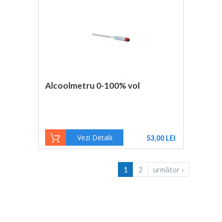
Alcoolmetru 0-100% vol
Vezi Detalii
53,00 LEI
1
2
următor ›