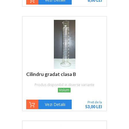
8,00 LEI
Cilindru gradat clasa B
Produs disponibil in diverse variante
Volum
Pret de la
Vezi Detalii
53,00 LEI