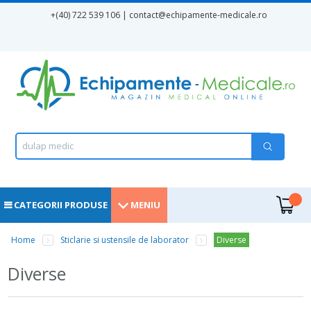
Mergi la conţinutul principal
+(40) 722 539 106 | contact
@echipamente-medicale.ro
Formular de căutare
Căutare
d
u
l
a
p
m
e
d
i
c
a
m
e
n
|
.
CATEGORII PRODUSE
MENIU
Eşti aici
Home
Sticlarie si ustensile de laborator
Diverse
Diverse