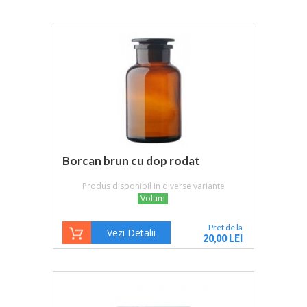
Borcan brun cu dop rodat
Produs disponibil in diverse variante
Volum
Pret de la
Vezi Detalii
20,00 LEI