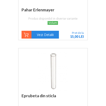
Pahar Erlenmayer
Produs disponibil in diverse variante
Volum
Pret de la
Vezi Detalii
15,00 LEI
Eprubeta din sticla